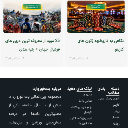
نگاهی به تاریخچه ژتون های
25 مورد از معروف ترین دربی های
کازینو
فوتبال جهان + رتبه بندی
۱۵ مرداد, ۱۴۰۵
۱۴ مرداد, ۱۴۰۵
دسته بندی
لینک های مفید
درباره بت‌فوروارد
مطالب
درباره ما
مجموعه بین‌المللی بت فوروارد با
آموزش پیش بینی
تماس با ما
بیش از ۱۰ سال سابقه، یکی از
کازینو
جام جهانی 2026
پوکر
فوتبال
معتبرترین نام‌ها در عرصه
انفجار
آدرس پایگاه دانش
پیش‌بینی ورزشی و بازی‌های
بت فوروارد
رولت