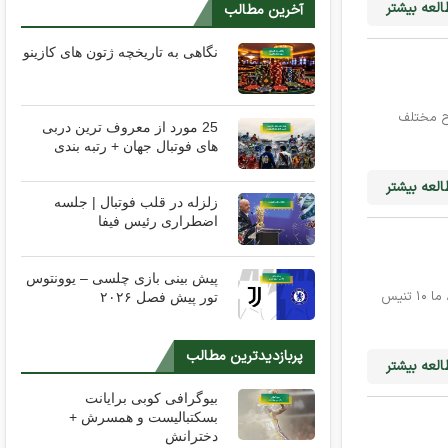
لعه بیشتر
آخرین مطالب
نگاهی به تاریخچه ژتون های کازینو
وح مختلف
25 مورد از معروف ترین دربی
های فوتبال جهان + رتبه بندی
لعه بیشتر
زلزله در قلب فوتبال | جلسه
اضطراری رئیس فیفا
پیش بینی بازی چلسی – یوونتوس
تنیس شاهد قهرمانان افسانه‌ای بوده است که رکوردها و تاثیرشان بر ورزش بی‌نظیر است. در این مقاله از مجله بت فوروارد، ما ۱۰ تنیس
تور پیش فصل ۲۰۲۶
پربازدیدترین مطالب
لعه بیشتر
بیوگرافی کوبی برایانت
بسکتبالیست و همسرش +
دخترانش