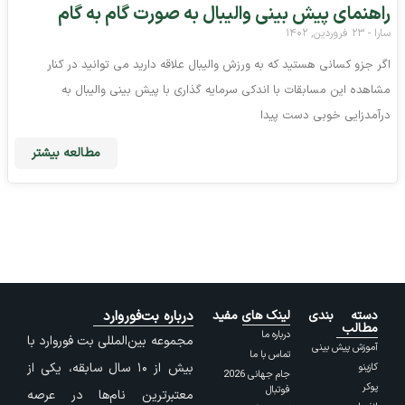
راهنمای پیش بینی والیبال به صورت گام به گام
سارا
۲۳ فروردین, ۱۴۰۲
اگر جزو کسانی هستید که به ورزش والیبال علاقه دارید می توانید در کنار
مشاهده این مسابقات با اندکی سرمایه گذاری با پیش بینی والیبال به
درآمدزایی خوبی دست پیدا
مطالعه بیشتر
دسته بندی
لینک های مفید
درباره بت‌فوروارد
مطالب
درباره ما
مجموعه بین‌المللی بت فوروارد با
آموزش پیش بینی
تماس با ما
بیش از ۱۰ سال سابقه، یکی از
کازینو
جام جهانی 2026
پوکر
فوتبال
معتبرترین نام‌ها در عرصه