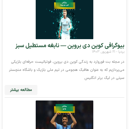
بیوگرافی کوین دی بروین — نابغه مستطیل سبز
بردیا
۲۱ شهریور, ۱۴۰۳
در مجله بت فوروارد به زندگی کوین دی بروین، فوتبالیست حرفه‌ای بلژیکی
می‌پردازیم که به عنوان هافبک هجومی در تیم ملی بلژیک و باشگاه منچستر
سیتی در لیگ برتر انگلیس
مطالعه بیشتر