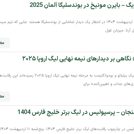
گ – بایرن مونیخ در بوندسلیگا آلمان 2025
هواداران پرشور فوتبال آلمان، شنبه ۱۳ اردیبهشت ۱۴۰۴ در انتظار یک دیدار تماشایی از بوندسلیگا هستند؛ جایی که 
 آرنا، میزبان غول
مطا
نگاهی بر دیدارهای نیمه نهایی لیگ اروپا ۲۰۲۵
چهار تیم تاتنهام، منچستریونایتد، اتلتیک بیلبائو و بودو/گلیمت به مرحله نیمه نهایی لیگ ا
زی‌های جذاب و تعیین‌کننده برای
مطا
ان – پرسپولیس در لیگ برتر خلیج فارس 1404