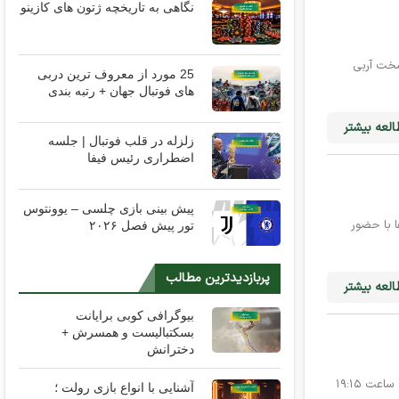
نگاهی به تاریخچه ژتون های کازینو
تیم سرسخت آر‌بی
25 مورد از معروف ترین دربی
های فوتبال جهان + رتبه بندی
لعه بیشتر
زلزله در قلب فوتبال | جلسه
اضطراری رئیس فیفا
پیش بینی بازی چلسی – یوونتوس
روپا ۲۰۲۵ رسیده‌اند این رقابت‌ها با حضور
تور پیش فصل ۲۰۲۶
پربازدیدترین مطالب
لعه بیشتر
بیوگرافی کوبی برایانت
بسکتبالیست و همسرش +
دخترانش
دیدار حساس مس رفسنجان و پرسپولیس در چارچوب رقابت‌های لیگ برتر خلیج فارس ۱۴۰۴، پنج‌شنبه ۱۱ اردیبهشت ۱۴۰۴ ساعت ۱۹:۱۵
آشنایی با انواع بازی رولت ؛