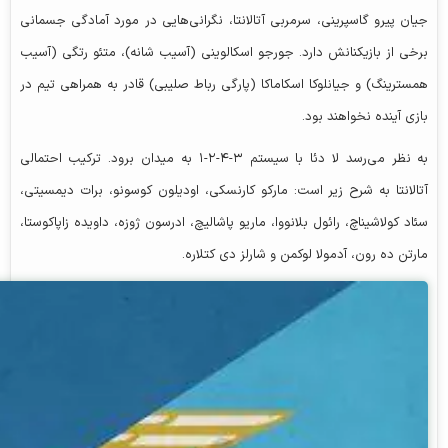
جیان پیرو گاسپرینی، سرمربی آتالانتا، نگرانی‌هایی در مورد آمادگی جسمانی
برخی از بازیکنانش دارد. جورجو اسکالوینی (آسیب شانه)، متئو رتگی (آسیب
همسترینگ) و جیانلوکا اسکاماکا (پارگی رباط صلیبی) قادر به همراهی تیم در
بازی آینده نخواهند بود.
به نظر می‌رسد لا دئا با سیستم ۳-۴-۲-۱ به میدان برود. ترکیب احتمالی
آتالانتا به شرح زیر است: مارکو کارنسکی، اودیلون کوسونو، برات دیمسیتی،
سئاد کولاشیناچ، رائول بلانووا، ماریو پاشالیچ، ادرسون ژوزه، داویده زاپاکوستا،
مارتن ده رون، آدمولا لوکمن و شارلز دی کتلاره.