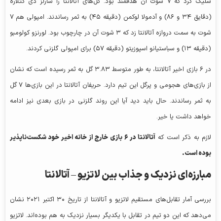
شلیک کرد که ۷ شوت آن هدفمند بود. گل‌های آتالانتا را شارلز دی کتلاره
(دقایق ۳۴ و ۸۶) و آدمولا لوکمن (دقیقه ۴۵) به ثمر رساندند. امپولی هم ۷
شوت به سمت دروازه آتالانتا زد که ۳ شوت آن در چارچوب بود. لورنزو کولومبو
(دقیقه ۱۳) و سباستیانو اسپوزیتو (دقیقه ۵۷) برای امپولی گلزنی کردند.
در ۶ بازی اخیر آتالانتا، به طور متوسط ۳.۸۳ گل به ثمر رسیده است که نشان
از بازی‌های هجومی و پرگل این تیم دارد. حریفان آتالانتا در این بازی‌ها ۷ گل
به ثمر رساندند. حال باید دید آیا این روند گلزنی در بازی بعدی نیز ادامه
خواهد داشت یا خیر.
لازم به ذکر است که
آتالانتا در
۶
بازی خارج از خانه اخیر خود شکست‌ناپذیر
بوده است.
مبارزه‌ای نزدیک و جذاب بین لاتزیو – آتالانتا
بررسی آمار تقابل‌های مستقیم لاتزیو و آتالانتا از تاریخ ۳۰ اکتبر ۲۰۲۱ نشان
می‌دهد که این دو تیم در تقابل با یکدیگر بسیار نزدیک به هم بوده‌اند. لاتزیو