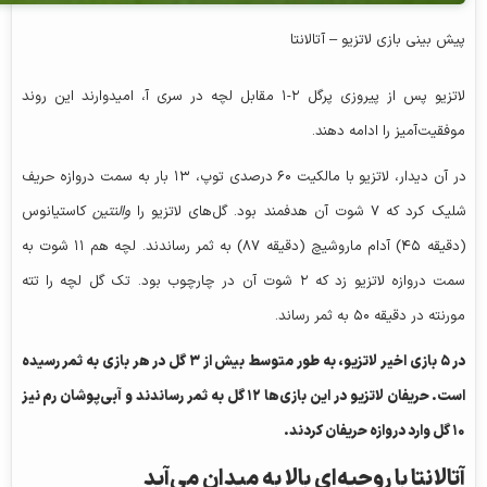
پیش‌ بینی بازی لاتزیو – آتالانتا
لاتزیو پس از پیروزی پرگل ۲-۱ مقابل لچه در سری آ، امیدوارند این روند
موفقیت‌آمیز را ادامه دهند.
در آن دیدار، لاتزیو با مالکیت ۶۰ درصدی توپ، ۱۳ بار به سمت دروازه حریف
شلیک کرد که ۷ شوت آن هدفمند بود. گل‌های لاتزیو را
والنتین
کاستیانوس
(دقیقه ۴۵) آدام ماروشیچ (دقیقه ۸۷) به ثمر رساندند. لچه هم ۱۱ شوت به
سمت دروازه لاتزیو زد که ۲ شوت آن در چارچوب بود. تک گل لچه را تته
مورنته در دقیقه ۵۰ به ثمر رساند.
در ۵ بازی اخیر لاتزیو، به طور متوسط بیش از ۳ گل در هر بازی به ثمر رسیده
است. حریفان لاتزیو در این بازی‌ها ۱۲ گل به ثمر رساندند و آبی‌پوشان رم نیز
۱۰ گل وارد دروازه حریفان کردند.
آتالانتا با روحیه‌ای بالا به میدان می‌آید