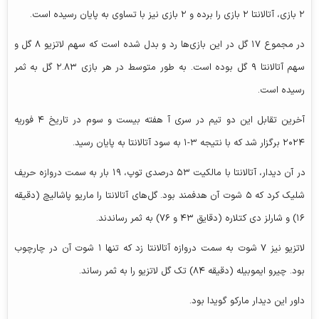
۲ بازی، آتالانتا ۲ بازی را برده و ۲ بازی نیز با تساوی به پایان رسیده است.
در مجموع ۱۷ گل در این بازی‌ها رد و بدل شده است که سهم لاتزیو ۸ گل و
سهم آتالانتا ۹ گل بوده است. به طور متوسط در هر بازی ۲.۸۳ گل به ثمر
رسیده است.
آخرین تقابل این دو تیم در سری آ هفته بیست و سوم در تاریخ ۴ فوریه
۲۰۲۴ برگزار شد که با نتیجه ۳-۱ به سود آتالانتا به پایان رسید.
در آن دیدار، آتالانتا با مالکیت ۵۳ درصدی توپ، ۱۹ بار به سمت دروازه حریف
شلیک کرد که ۵ شوت آن هدفمند بود. گل‌های آتالانتا را ماریو پاشالیچ (دقیقه
۱۶) و شارلز دی کتلاره (دقایق ۴۳ و ۷۶) به ثمر رساندند.
لاتزیو نیز ۷ شوت به سمت دروازه آتالانتا زد که تنها ۱ شوت آن در چارچوب
بود. چیرو ایموبیله (دقیقه ۸۴) تک گل لاتزیو را به ثمر رساند.
داور این دیدار مارکو گویدا بود.