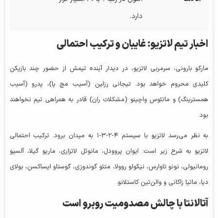
دارد.
اخبار تیم لاتزیو: غایبان و ترکیب احتمالی
مارکو بارونی، سرمربی لاتزیو، در دیدار آینده تیمش از حضور چند بازیکن
کلیدی محروم خواهد بود. تیجانی رزلین (آسیب مچ پا)، پدرو (آسیب
همسترینگ) و ماتئوس واچینو (مشکلات ران) قادر به همراهی تیم نخواهند
بود.
به نظر می‌رسد لاتزیو با سیستم ۴-۲-۳-۱ به میدان برود. ترکیب احتمالی
لاتزیو به شرح زیر است: ایوان پروودل، مانوئل لاتزاری، ماریو گیلا، آلسیو
رومانیولی، نونو تاوارس، نیکولو روولا، متئو گوندوزی، گوستاو ایساکسن، بولای
دیا، ماتیا زاکانی و والن‌تین کاستلانو.
آتالانتا با چالش مصدومیت روبرو است