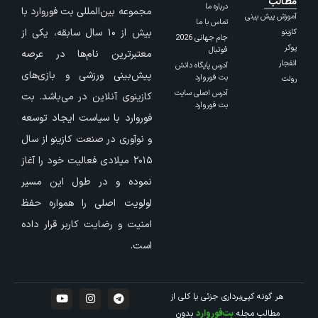
مطالب
درباره ما
مجموعه بین‌المللی بت فوروارد با
آموزش پیش بینی
تماس با ما
بیش از ۱۰ سال سابقه، یکی از
کازینو
جام جهانی 2026
پوکر
فوتبال
معتبرترین نام‌ها در عرصه
انفجار
آدرس پایگاه دانش
پیش‌بینی ورزشی و بازی‌های
بت فوروارد
رولت
آدرس اصلی سایت
کازینوی آنلاین در می‌باشد. بت
بت فوروارد
فوروارد با سیاست ایجاد توسعه
و نوآوری در صنعت کازینو از سال
۲۰۱۵ میلادی فعالیت خود را آغاز
نموده و در طول این مسیر
اولویت اصلی را همواره حفظ
امنیت و رضایت کاربر قرار داده
است.
هر گونه کپی‌برداری جزئی یا کلی از
مطالب مجله
بت‌فوروارد
بدون