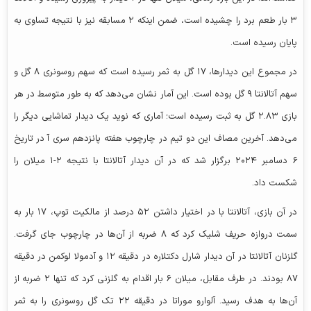
۳ بار طعم برد را چشیده است، ضمن اینکه ۲ مسابقه نیز با نتیجه تساوی به
پایان رسیده است.
در مجموع این دیدارها، ۱۷ گل به ثمر رسیده است که سهم روسونری ۸ گل و
سهم آتالانتا ۹ گل بوده است. این آمار نشان می‌دهد که به طور متوسط در هر
بازی ۲.۸۳ گل به ثبت رسیده است؛ آماری که نوید یک دیدار تماشایی دیگر را
می‌دهد. آخرین مصاف این دو تیم در چارچوب هفته پانزدهم سری آ در تاریخ
۶ دسامبر ۲۰۲۴ برگزار شد که در آن دیدار آتالانتا با نتیجه ۲-۱ میلان را
شکست داد.
در آن بازی، آتالانتا با در اختیار داشتن ۵۲ درصد از مالکیت توپ، ۱۷ بار به
سمت دروازه حریف شلیک کرد که ۸ ضربه از آن‌ها در چارچوب جای گرفت.
گلزنان آتالانتا در آن دیدار شارل دکتلاره در دقیقه ۱۲ و
آدمولا لوکمن
در دقیقه
۸۷ بودند. در طرف مقابل، میلان ۶ بار اقدام به گلزنی کرد که تنها ۲ ضربه از
آن‌ها به هدف رسید. آلوارو موراتا در دقیقه ۲۲ تک گل روسونری را به ثمر