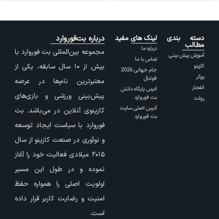
دسته بندی
لینک های مفید
درباره بت‌فوروارد
مطالب
درباره ما
مجموعه بین‌المللی بت فوروارد با
آموزش پیش بینی
تماس با ما
بیش از ۱۰ سال سابقه، یکی از
کازینو
جام جهانی 2026
پوکر
فوتبال
معتبرترین نام‌ها در عرصه
انفجار
آدرس پایگاه دانش
پیش‌بینی ورزشی و بازی‌های
بت فوروارد
رولت
آدرس اصلی سایت
کازینوی آنلاین در می‌باشد. بت
بت فوروارد
فوروارد با سیاست ایجاد توسعه
و نوآوری در صنعت کازینو از سال
۲۰۱۵ میلادی فعالیت خود را آغاز
نموده و در طول این مسیر
اولویت اصلی را همواره حفظ
امنیت و رضایت کاربر قرار داده
است.