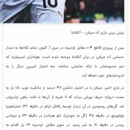
پیش بینی بازی آث میلان – آتالانتا
پس از پیروزی قاطع ۴-۰ مقابل اودینزه در سری آ، اکنون تمام نگاه‌ها به دیدار
حساس آث میلان در برابر آتالانتا دوخته شده است. هواداران امیدوارند که
تیم محبوبشان با ارائه نمایشی مشابه، سه امتیاز شیرین دیگر را به
اندوخته‌های خود اضافه کند.
در بازی اخیر، میلان با در اختیار داشتن ۴۷ درصد از مالکیت توپ، ۱۵ بار به
سمت دروازه حریف یورش بردند که ۷ ضربه از آن‌ها با دقت راهی چارچوب
شد. گل‌های روسونری در آن دیدار توسط رافائل لیائو در دقیقه ۴۲، استراهینیا
پاولوویچ در دقیقه ۴۵ (گل به خودی)، تئو هرناندز در دقیقه ۷۴ و تیجانی
ریندرز در دقیقه ۸۱ به ثمر رسید. در سوی مقابل، اودینزه ۱۴ بار اقدام به