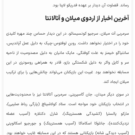
رساند. قضاوت آن دیدار بر عهده فدریکو لاپنا بود.
آخرین اخبار از اردوی میلان و آتالانتا
سرمربی آث میلان، سرجیو کونسیسائو، در این دیدار حساس چند مهره کلیدی
خود را در اختیار نخواهد داشت. روبن لوفتوس-چیک به دلیل عمل آپاندیس،
سانتیاگو خیمنز به علت کوفتگی، مایک مانیان به دلیل مصدومیت از ناحیه
سر و کایل واکر به دلیل شکستگی بازو، قادر به همراهی روسونری در این
مسابقه نخواهند بود. غیبت این بازیکنان می‌تواند چالش‌هایی را برای ترکیب
میلان ایجاد کند.
در سوی دیگر میدان، جان گاسپرینی، سرمربی آتالانتا نیز با محدودیت‌هایی
در انتخاب بازیکنان خود مواجه است. سئاد کولاشیناچ (پارگی رباط صلیبی)،
مارکو پالسترا (کشیدگی همسترینگ)، شارل دکتلاره (آسیب عضله
نزدیک‌کننده)، جانلوکا اسکاماکا (آسیب همسترینگ) و جورجیو اسکالوینی
(آسیب دیدگی شانه) بازیکنانی هستند که در این مسابقه غایب خواهند بود.