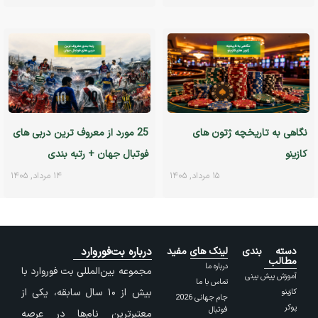
نگاهی به تاریخچه ژتون های
25 مورد از معروف ترین دربی های
کازینو
فوتبال جهان + رتبه بندی
۱۵ مرداد, ۱۴۰۵
۱۴ مرداد, ۱۴۰۵
دسته بندی
لینک های مفید
درباره بت‌فوروارد
مطالب
درباره ما
مجموعه بین‌المللی بت فوروارد با
آموزش پیش بینی
تماس با ما
بیش از ۱۰ سال سابقه، یکی از
کازینو
جام جهانی 2026
پوکر
فوتبال
معتبرترین نام‌ها در عرصه