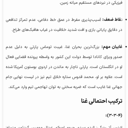
فیزیکی در نبردهای مستقیم میانه زمین.
ن
قاط ضعف:
آسیب‌پذیری مفرط در عمق خط دفاعی، عدم تمرکز تدافعی
در دقایق پایانی بازی و افت شدید خلاقیت در غیاب هافبک‌های طراح.
غایبان مهم:
بزرگ‌ترین بحران غنا، غیبت توماس پارتی به دلیل عدم
صدور ویزای کانادا توسط دولت این کشور به واسطه پرونده قضایی فعال
او در انگلستان است. پارتی ناچار به ماندن در اردوی بوستون آمریکا شده
است. علاوه بر او، محمد قدوس ستاره خلاق تیم نیز در لیست نهایی جام
جهانی غنا غایب است که ضربه سختی به توان تهاجمی تیم وارد می‌کند.
ترکیب احتمالی غنا
(۳-۳-۴):
لارنس آتی-زیگی؛ الیدو سیدو، جروم اوپوکو، عبدال مومین، گیدئون منساه؛