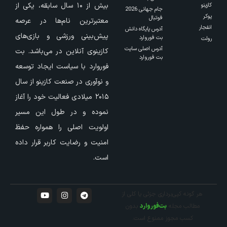
بیش از ۱۰ سال سابقه، یکی از
کازینو
جام جهانی 2026
پوکر
فوتبال
معتبرترین نام‌ها در عرصه
انفجار
آدرس پایگاه دانش
پیش‌بینی ورزشی و بازی‌های
بت فوروارد
رولت
آدرس اصلی سایت
کازینوی آنلاین در می‌باشد. بت
بت فوروارد
فوروارد با سیاست ایجاد توسعه
و نوآوری در صنعت کازینو از سال
۲۰۱۵ میلادی فعالیت خود را آغاز
نموده و در طول این مسیر
اولویت اصلی را همواره حفظ
امنیت و رضایت کاربر قرار داده
است.
هر گونه کپی‌برداری جزئی یا کلی از
مطالب مجله
بت‌فوروارد
بدون
کسب مجوز ممنوع است.