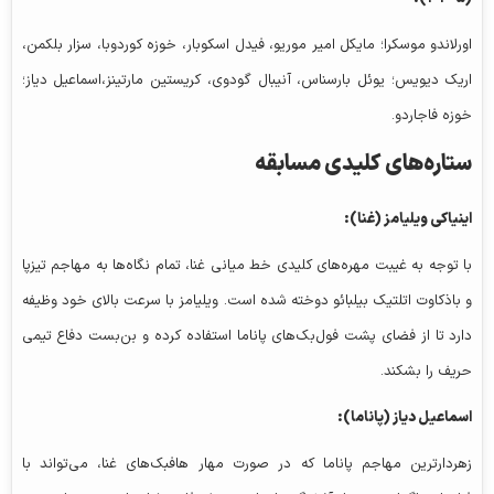
اورلاندو موسکرا؛ مایکل امیر موریو، فیدل اسکوبار، خوزه کوردوبا، سزار بلکمن،
اریک دیویس؛ یوئل بارسناس، آنیبال گودوی، کریستین مارتینز،اسماعیل دیاز؛
خوزه فاجاردو.
ستاره‌های کلیدی مسابقه
اینیاکی ویلیامز (غنا):
با توجه به غیبت مهره‌های کلیدی خط میانی غنا، تمام نگاه‌ها به مهاجم تیزپا
و باذکاوت اتلتیک بیلبائو دوخته شده است. ویلیامز با سرعت بالای خود وظیفه
دارد تا از فضای پشت فول‌بک‌های پاناما استفاده کرده و بن‌بست دفاع تیمی
حریف را بشکند.
اسماعیل دیاز (پاناما):
زهردارترین مهاجم پاناما که در صورت مهار هافبک‌های غنا، می‌تواند با