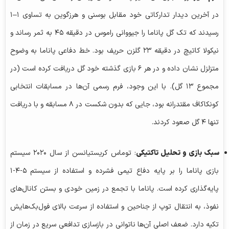
در آخرین دیدار تدارکاتی خود مقابل بوسنی و هرزگوین به تساوی ۱–۱
رسیدند که تک گل پاناما را جیووانی راموس در دقیقه ۴۵ به ثمر رساند و
نیکولا کاتیچ در دقیقه ۲۳ گلزن حریف بود. خط دفاعی پاناما به وضوح
متزلزل نشان داده و در هر ۶ بازی گذشته خود گل دریافت کرده است (در
مجموع ۱۳ گل). با این وجود، فرم رسمی آن‌ها در مسابقات انتخابی
کونکاکاف مقتدرانه بود، جایی که بدون شکست در ۸ مسابقه و با دریافت
تنها ۴ گل صعود کردند.
سبک بازی و تحلیل تاکتیکی
: توماس
کریستیانسن
از سال ۲۰۲۰ سیستم
بازی پاناما را بر پایه دفاع تیمی فشرده و استفاده از سیستم ۵-۴-۱
پایه‌گذاری کرده است. پاناما با تجمع در زمین خودی و بستن کانال‌های
نفوذ، به انتقال توپ از جناحین و استفاده از سرعت بالای فول‌بک‌هایش
تکیه دارد. ضعف اصلی آن‌ها ناتوانی در بازسازی تدافعی سریع در زمان از