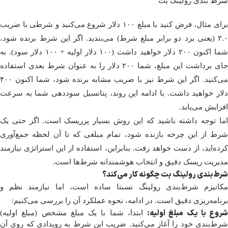
شرط بندی رولینگ بت
برای مثال، فرض کنید با مبلغ ۱۰۰ دلار شروع می‌کنید و شرطی با ضریب
۲.۰ (یعنی برد دو برابر مبلغ شرط) می‌بندید. اگر این شرط برنده شود،
شما اکنون ۲۰۰ دلار خواهید داشت (۱۰۰ دلار اولیه + ۱۰۰ دلار سود). به
جای برداشت این مبلغ، شما ۲۰۰ دلار را به عنوان شرط بعدی استفاده
می‌کنید. اگر این شرط نیز با ضریب مشابه برنده شود، شما اکنون ۴۰۰
دلار خواهید داشت. با ادامه این روند، پتانسیل سوددهی شما به سرعت
افزایش می‌یابد.
اما توجه داشته باشید که این روش بسیار پرریسک است. اگر حتی یک
شرط از این چرخه بازنده شود، تمام مبلغی که تا آن لحظه جمع‌آوری
کرده‌اید، از دست خواهد رفت. بنابراین، استفاده از این استراتژی نیازمند
مدیریت ریسک دقیق و انتخاب هوشمندانه شرط‌ها است.
شرط‌بندی رولینگ بت چگونه کار می‌کند؟
مکانیزم شرط‌بندی رولینگ نسبتا ساده است، اما نیازمند نظم و
برنامه‌ریزی دقیق است. در ادامه، نحوه عملکرد آن را بررسی می‌کنیم:
شروع با یک مبلغ اولیه:
ابتدا، شما با یک مبلغ مشخص (مبلغ اولیه)
شرط‌بندی خود را آغاز می‌کنید. ضریب این شرط به رویدادی که روی آن