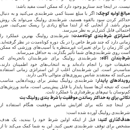
نیست. در اینجا چند سناریو وجود دارد که ممکن است مفید باشد:
مبالغ اولیه کوچک:
اگر با مبلغ نسبتا کمی شرط‌بندی می‌کنید و به دنبال
حداکثر کردن سود بالقوه هستید، شرط‌بندی رولینگ می‌تواند یک روش
موثر باشد. از آنجایی که از ابتدا مبالغ زیادی را ریسک نمی‌کنید، ضرر
احتمالی قابل کنترل‌تر به نظر می‌رسد.
ستراتژی شرط‌بندی کوتاه‌مدت:
شرط‌بندی رولینگ بهترین عملکرد را
زمانی دارد که چند شرط خاص را در یک دوره کوتاه‌مدت در نظر گرفته‌اید.
این کار زمان را برای تغییرات غیرمنتظره یا آسیب‌های ورزشی که ممکن
است روی شرط‌بندی‌های شما تأثیر بگذارند، به حداقل می‌رساند.
رط‌بندان آگاه:
شرط‌بندی رولینگ برای شرط‌بندان باتجربه‌ای که
تحقیقات خود را انجام داده‌اند و به انتخاب‌های خود اطمینان دارند،
مناسب‌تر است. این شرط‌بندان اغلب از این استراتژی زمانی استفاده
می‌کنند که معتقدند شانس پیروزی‌های متوالی بالایی دارند.
ویدادهای پایدار:
شرط‌بندی رولینگ بیشتر برای رویدادهایی مناسب
است که نتیجه آن‌ها نسبتا پایدار یا قابل پیش‌بینی است، مانند ورزش‌های
کم‌نوسان یا تیم‌های پرطرفداری با عملکرد ثابت.
نکاتی برای به حداکثر رساندن موفقیت با شرط بندی رولینگ بت
در اینجا چند نکته برای افزایش شانس موفقیت هنگام استفاده از
شرط‌بندی رولینگ آورده شده است:
دف‌گذاری کنید:
قبل از اینکه اولین شرط خود را ببندید، یک هدف
مشخص برای توقف شرط‌بندی تعیین کنید. این به شما کمک می‌کند تا از