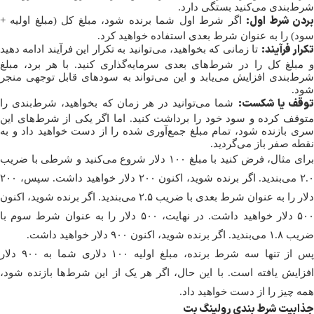
شرط‌بندی می‌کنید بستگی دارد.
ردن شرط اول:
اگر شرط اول شما برنده شود، مبلغ کل (مبلغ اولیه +
سود) را به عنوان شرط بعدی استفاده خواهید کرد.
کرار فرآیند:
تا زمانی که بخواهید، می‌توانید به تکرار این فرآیند ادامه دهید
و مبلغ کل را در شرط‌های بعدی سرمایه‌گذاری کنید. با هر برد، مبلغ
شرط‌بندی افزایش می‌یابد و این می‌تواند به سودهای قابل توجهی منجر
شود.
وقف یا شکست:
شما می‌توانید در هر زمان که بخواهید، شرط‌بندی را
متوقف کرده و سود خود را برداشت کنید. اما اگر یکی از شرط‌های این
سری بازنده شود، تمام مبلغ جمع‌آوری شده را از دست خواهید داد و به
نقطه صفر باز می‌گردید.
برای مثال، فرض کنید با مبلغ ۱۰۰ دلار شروع می‌کنید و شرطی با ضریب
۲.۰ می‌بندید. اگر برنده شوید، اکنون ۲۰۰ دلار خواهید داشت. سپس، ۲۰۰
دلار را به عنوان شرط بعدی با ضریب ۲.۵ می‌بندید. اگر برنده شوید، اکنون
۵۰۰ دلار خواهید داشت. در نهایت، ۵۰۰ دلار را به عنوان شرط سوم با
ضریب ۱.۸ می‌بندید. اگر برنده شوید، اکنون ۹۰۰ دلار خواهید داشت.
پس از تنها سه شرط برنده، مبلغ اولیه ۱۰۰ دلاری شما به ۹۰۰ دلار
افزایش یافته است. با این حال، اگر هر یک از این شرط‌ها بازنده شود،
همه چیز را از دست خواهید داد.
جذابیت شرط بندی رولینگ بت