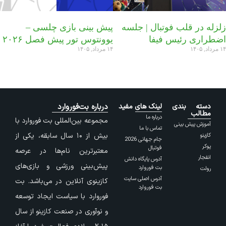
زلزله در قلب فوتبال | جلسه
پیش بینی بازی چلسی –
اضطراری رئیس فیفا
یوونتوس تور پیش فصل ۲۰۲۶
۱۴ مرداد, ۱۴۰۵
۱۴ مرداد, ۱۴۰۵
دسته بندی
لینک های مفید
درباره بت‌فوروارد
مطالب
درباره ما
مجموعه بین‌المللی بت فوروارد با
آموزش پیش بینی
تماس با ما
بیش از ۱۰ سال سابقه، یکی از
کازینو
جام جهانی 2026
پوکر
فوتبال
معتبرترین نام‌ها در عرصه
انفجار
آدرس پایگاه دانش
پیش‌بینی ورزشی و بازی‌های
بت فوروارد
رولت
آدرس اصلی سایت
کازینوی آنلاین در می‌باشد. بت
بت فوروارد
فوروارد با سیاست ایجاد توسعه
و نوآوری در صنعت کازینو از سال