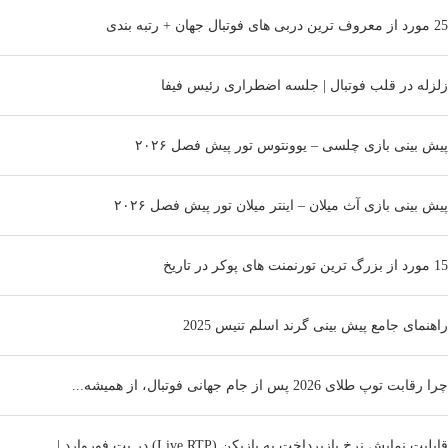
25 مورد از معروف ترین دربی های فوتبال جهان + رتبه بندی
زلزله در قلب فوتبال | جلسه اضطراری رئیس فیفا
پیش بینی بازی چلسی – یوونتوس تور پیش فصل ۲۰۲۶
پیش بینی بازی آث میلان – اینتر میلان تور پیش فصل ۲۰۲۶
15 مورد از بزرگ ترین تورنمنت های پوکر در تاریخ
راهنمای جامع پیش بینی گرند اسلم تنیس 2025
چرا رقابت توپ طلای 2026 پس از جام جهانی فوتبال، از همیشه...
قابلیت نمایش نرخ بازپرداخت به بازیکن (Live RTP) در بت فوروارد |...