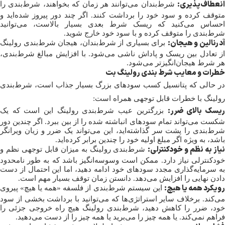
انعطاف‌پذیری:
شرط‌بندان می‌توانند هر زمان که بخواهند، شرط‌بندی را
متوقف کرده و سود خود را برداشت کنند. اگر چند دور پیروز شده‌اید و
احساس می‌کنید که ریسک شرط بعدی بسیار بالاست، می‌توانید
شرط‌بندی را متوقف کرده و با سود خود خارج شوید.
درنالین و هیجان:
برای بسیاری از شرط‌بندان، هیجان شرط‌بندی رولینگ
از تعادل بین ریسک و پاداش ناشی می‌شود. با افزایش مبالغ شرط‌بندی،
هر شرط هیجان‌انگیزتر می‌شود.
خطرات و معایب شرط بندی رولینگ بت
در حالی که پتانسیل کسب سودهای بزرگ بسیار جذاب است، شرط‌بندی
رولینگ با خطرات قابل توجهی همراه است:
یسک بالای ضرر:
بزرگترین عیب شرط‌بندی رولینگ این است که یک
شکست می‌تواند تمام سودهای انباشته شده را از بین ببرد. اگر چندین دور
شرط‌بندی را پشت سر گذاشته‌اید، این می‌تواند یک ضرر و زیان ویرانگر
باشد، به ویژه اگر مبلغ اولیه خود را چندین برابر کرده‌اید.
یاز به نظم و خودکنترلی:
شرط‌بندی رولینگ به میزان قابل توجهی نظم و
خودکنترلی نیاز دارد. ممکن است وسوسه‌انگیز باشد که به طور نامحدود
به سرمایه‌گذاری مجدد سودهای خود ادامه دهید، اما این احتمال از دست
دادن نهایی را افزایش می‌دهد. دانستن زمان توقف بسیار مهم است.
رویکرد همه یا هیچ:
این سیستم شرط‌بندی از فلسفه «همه یا هیچ» پیروی
می‌کند. برخلاف سایر استراتژی‌ها که می‌توانید با برداشت بخشی از سود
خود، ضرر را کاهش دهید، شرط‌بندی رولینگ هیچ راه خروجی جزئی را
فراهم نمی‌کند. یا همه چیز را می‌برید یا همه چیز را از دست می‌دهید.