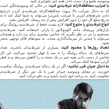
وسوسه طمع و از دست دادن همه چیز جلوگیری کنید.
ا ضرایب محافظه‌کارانه شرط‌بندی کنید:
در حالی که وسوسه‌انگیز است
که به دنبال ضرایب بالا بروید، محافظه‌کارانه شرط‌بندی کردن (ترجیح
دادن شرط‌های امن‌تر با ضرایب پایین‌تر) می‌تواند به شما کمک کند تا به
تدریج مبلغ کل خود را بدون افزایش بیش از حد ریسک، افزایش دهید.
نواع شرط‌بندی را متنوع کنید:
لازم نیست فقط از شرط‌بندی رولینگ برای
بازارهای پرریسک مانند اکومولاتور یا پارلی استفاده کنید. شرط‌بندی
مستقیم را نیز در نظر بگیرید که شانس بیشتری برای برد دارد و همچنان
می‌تواند با چندین بار سرمایه‌گذاری مجدد، به سودهای قابل توجهی منجر
شود.
عداد رول‌ها را محدود کنید:
بسیاری از شرط‌بندان باتجربه، تعداد
شرط‌های یک دنباله رولینگ را به سه یا چهار محدود می‌کنند. این کار
شانس از دست دادن همه چیز در یک نتیجه بد را کاهش می‌دهد و به قفل
کردن سودها کمک می‌کند.
ه دنبال جبران ضرر نباشید:
اگر در یک دنباله شرط‌بندی رولینگ شکست
خوردید، در مقابل وسوسه جبران ضرر با یک دور دیگر از شرط‌بندی
مقاومت کنید. به برنامه خود پایبند باشید و به جلو حرکت کنید.