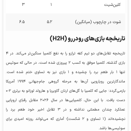
کلین‌شیت
۱
۳
شوت در چارچوب (میانگین)
۵.۲
۶.۵
تاریخچه بازی‌های رودررو (H2H)
تاریخچه تقابل‌های دو تیم کفه ترازو را به نفع کلمبیا سنگین‌تر می‌کند. در ۴
بازی گذشته، کلمبیا موفق به کسب ۲ پیروزی شده است، در حالی که سوئیس
تنها ۱ بار طعم برد را چشیده و ۱ بازی نیز به تساوی ختم شده است.
ماندگارترین رویارویی آن‌ها به مرحله گروهی جام‌جهانی ۱۹۹۴ آمریکا
بازمی‌گردد؛ جایی که کلمبیا با گل‌های
ارنان گاویریا
و هارولد لوزانو به برتری ۲-۰
دست یافت. با این حال، کلمبیایی‌ها در سال ۲۰۲۶ مقابل رقبای اروپایی
عملکرد چندان مطمئنی نداشته و در ۳ تقابل اخیر خود طعم برد را
نچشیده‌اند (۱ تساوی و ۲ شکست)؛ آماری که می‌تواند روزنه امیدی برای
سوئیسی‌ها باشد.