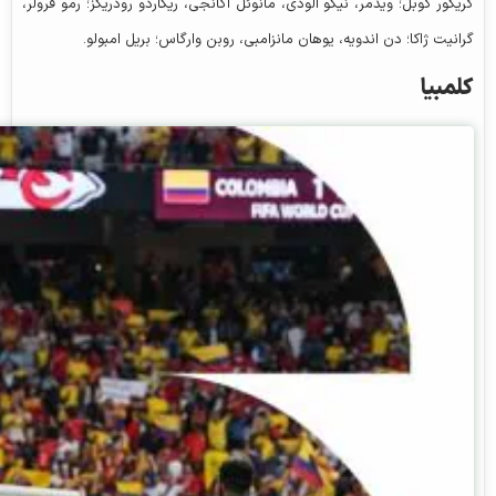
گریگور کوبل؛ ویدمر، نیکو الودی، مانوئل آکانجی، ریکاردو رودریگز؛ رمو فرولر،
گرانیت ژاکا؛ دن اندویه، یوهان مانزامبی، روبن وارگاس؛ بریل امبولو.
کلمبیا