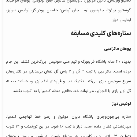
کامیلو وارگاس؛ دانیل مونیوز، داوینسون سانچز، جان لوکومی، یوهان موخیکا؛
گوستاوو پوئرتا، جفرسون لرما، جان آریاس؛ خامس رودریگز، لوئیس سوارز،
لوئیس دیاز.
ستاره‌های کلیدی مسابقه
یوهان
مانزامبی
پدیده ۲۰ ساله باشگاه فرایبورگ و تیم ملی سوئیس، بزرگ‌ترین کشف این جام
بوده است.
مانزامبی
با ثبت ۳ گل و ۲ پاس گل نقش بی‌بدیلی در انتقال‌های
سریع سوئیس بازی می‌کند. تکنیک ناب و فرارهای انفجاری او، همانند صحنه
گل اول بازی با الجزایر، می‌تواند خط دفاعی منظم کلمبیا را به آشوب بکشد.
لوئیس دیاز
ستاره بی‌چون‌وچرای باشگاه بایرن مونیخ و رهبر خط تهاجمی کلمبیا،
مهارنشدنی نشان داده است. دیاز با ثبت ۱۶ شوت در این تورنمنت و ۱۴ شوت
تنها در ۳ بازی اخیر، کابوس هر مدافع راست به شمار می‌رود. نبردهای