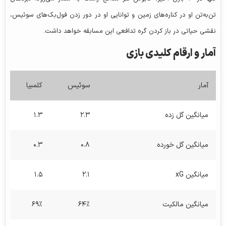
تن‌به‌تن او در کناره‌های زمین و توانایی او در دور زدن فول‌بک‌های سوئیس،
نقشی حیاتی در باز کردن گره تدافعی این مسابقه خواهد داشت.
آمار و ارقام کلیدی بازی
آمار
سوئیس
کلمبیا
میانگین گل زده
۲.۳
۱.۳
میانگین گل خورده
۰.۸
۰.۳
میانگین xG
۲.۱
۱.۵
میانگین مالکیت
۶۴٪
۶۹٪