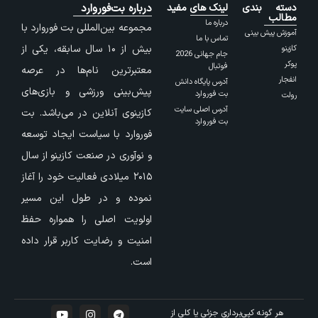
دسته بندی
لینک های مفید
درباره بت‌فوروارد
مطالب
درباره ما
مجموعه بین‌المللی بت فوروارد با
آموزش پیش بینی
تماس با ما
بیش از ۱۰ سال سابقه، یکی از
کازینو
جام جهانی 2026
پوکر
فوتبال
معتبرترین نام‌ها در عرصه
انفجار
آدرس پایگاه دانش
پیش‌بینی ورزشی و بازی‌های
بت فوروارد
رولت
آدرس اصلی سایت
کازینوی آنلاین در می‌باشد. بت
بت فوروارد
فوروارد با سیاست ایجاد توسعه
و نوآوری در صنعت کازینو از سال
۲۰۱۵ میلادی فعالیت خود را آغاز
نموده و در طول این مسیر
اولویت اصلی را همواره حفظ
امنیت و رضایت کاربر قرار داده
است.
هر گونه کپی‌برداری جزئی یا کلی از