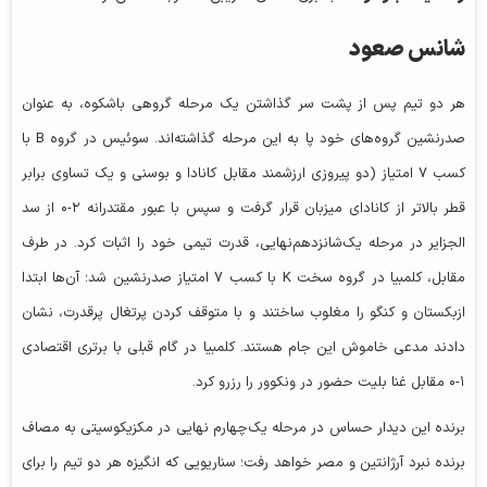
شانس صعود
هر دو تیم پس از پشت سر گذاشتن یک مرحله گروهی باشکوه، به عنوان
صدرنشین گروه‌های خود پا به این مرحله گذاشته‌اند. سوئیس در گروه B با
کسب ۷ امتیاز (دو پیروزی ارزشمند مقابل کانادا و بوسنی و یک تساوی برابر
قطر بالاتر از کانادای میزبان قرار گرفت و سپس با عبور مقتدرانه ۲-۰ از سد
الجزایر در مرحله یک‌شانزدهم‌نهایی، قدرت تیمی خود را اثبات کرد. در طرف
مقابل، کلمبیا در گروه سخت K با کسب ۷ امتیاز صدرنشین شد؛ آن‌ها ابتدا
ازبکستان و کنگو را مغلوب ساختند و با متوقف کردن پرتغال پرقدرت، نشان
دادند مدعی خاموش این جام هستند. کلمبیا در گام قبلی با برتری اقتصادی
۱-۰ مقابل غنا بلیت حضور در ونکوور را رزرو کرد.
برنده این دیدار حساس در مرحله یک‌چهارم نهایی در مکزیکوسیتی به مصاف
برنده نبرد آرژانتین و مصر خواهد رفت؛ سناریویی که انگیزه هر دو تیم را برای