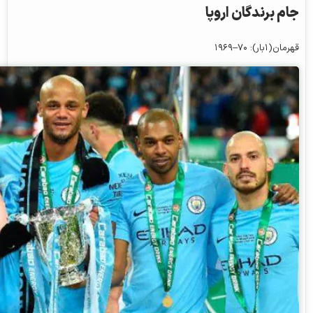
جام برندگان اروپا
قهرمان(۱بار): ۷۰–۱۹۶۹