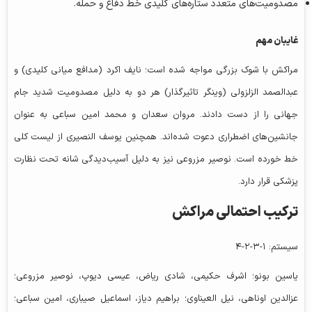
مصدومیت‌های متعدد ستاره‌های کلیدی خط دفاع و حمله.
غایبان مهم
مراکش با شوک بزرگی مواجه شده است؛ نایف اکرد (مدافع میانی کلیدی) و
عبدالصمد الزلزولی (وینگر تاثیرگذار) هر دو به دلیل مصدومیت شدید جام
جهانی را از دست دادند. مروان سعدان و محمد امین سباعی به عنوان
جانشین‌های اضطراری دعوت شده‌اند. همچنین یوسف النصیری از لیست کلی
خط خورده است. نوصیر مزروعی نیز به دلیل آسیب‌دیدگی شانه تحت نظارت
پزشکی قرار دارد.
ترکیب احتمالی مراکش
سیستم: ۱-۳-۲-۴
یاسین بونو؛ اشرف حکیمی، شادی ریاض، عیسی دیوپ، نوصیر مزروعی؛
عزالدین اوناهی
، نیل العیناوی؛ براهیم دیاز، اسماعیل صیباری، امین سباعی؛