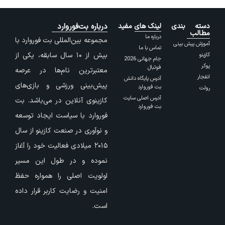
دسته بندی
لینک های مفید
درباره بت‌فوروارد
مطالب
درباره ما
مجموعه بین‌المللی بت فوروارد با
آموزش پیش بینی
تماس با ما
بیش از ۱۰ سال سابقه، یکی از
کازینو
جام جهانی 2026
پوکر
فوتبال
معتبرترین نام‌ها در عرصه
انفجار
آدرس پایگاه دانش
پیش‌بینی ورزشی و بازی‌های
بت فوروارد
رولت
آدرس اصلی سایت
کازینوی آنلاین در می‌باشد. بت
بت فوروارد
فوروارد با سیاست ایجاد توسعه
و نوآوری در صنعت کازینو از سال
۲۰۱۵ میلادی فعالیت خود را آغاز
نموده و در طول این مسیر
اولویت اصلی را همواره حفظ
امنیت و رضایت کاربر قرار داده
است.