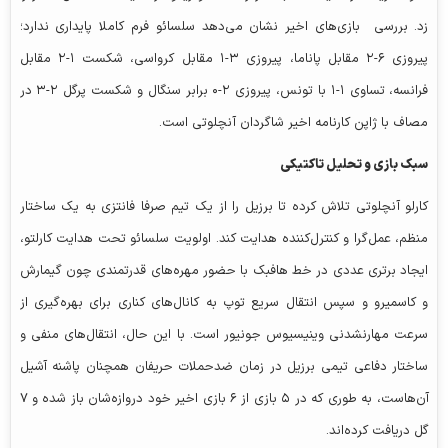
زد. بررسی بازی‌های اخیر نشان می‌دهد سلسائو فرم کاملا پایداری ندارد؛
پیروزی ۶-۲ مقابل پاناما، پیروزی ۳-۱ مقابل کرواسی، شکست ۱-۲ مقابل
فرانسه، تساوی ۱-۱ با تونس، پیروزی ۲-۰ برابر سنگال و شکست پرگل ۲-۳ در
مصاف با ژاپن کارنامه اخیر شاگردان آنچلوتی است.
سبک بازی و تحلیل تاکتیکی
کارلو آنچلوتی تلاش کرده تا برزیل را از یک تیم صرفا فانتزی به یک ساختار
منظم، عمل‌گرا و کنترل‌کننده هدایت کند. اولویت سلسائو تحت هدایت کارلتو،
ایجاد برتری عددی در خط هافبک با حضور مهره‌های قدرتمندی چون گیمارش
و کاسمیرو و سپس انتقال سریع توپ به کانال‌های کناری برای بهره‌گیری از
سرعت مهارنشدنی وینیسیوس جونیور است. با این حال، انتقال‌های منفی و
ساختار دفاعی تیمی برزیل در زمان ضدحملات حریفان همچنان پاشنه آشیل
آن‌هاست، به طوری که در ۵ بازی از ۶ بازی اخیر خود دروازه‌شان باز شده و ۷
گل دریافت کرده‌اند.