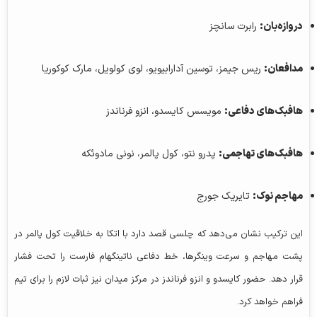
دروازه‌بان:
رابرت سانچز
مدافعان:
ریس جیمز، توسین آدارابیویو، لوی کولویل، مارک کوکوریا
هافبک‌های دفاعی:
مویسس کایسدو، انزو فرناندز
هافبک‌های تهاجمی:
پدرو نتو، کول پالمر، نونی مادوئکه
مهاجم نوک:
تایریک جورج
این ترکیب نشان می‌دهد که چلسی قصد دارد با اتکا به خلاقیت کول پالمر در
پشت مهاجم و سرعت وینگرها، خط دفاعی ناتینگهام فارست را تحت فشار
قرار دهد. حضور کایسدو و انزو فرناندز در مرکز میدان نیز ثبات لازم را برای تیم
فراهم خواهد کرد.