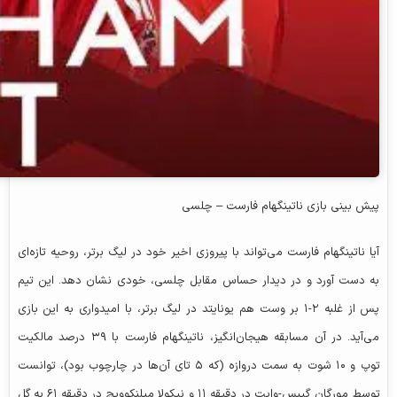
پیش‌ بینی بازی ناتینگهام فارست – چلسی
آیا ناتینگهام فارست می‌تواند با پیروزی اخیر خود در لیگ برتر، روحیه تازه‌ای
به دست آورد و در دیدار حساس مقابل چلسی، خودی نشان دهد. این تیم
پس از غلبه ۲-۱ بر وست هم یونایتد در لیگ برتر، با امیدواری به این بازی
می‌آید. در آن مسابقه هیجان‌انگیز، ناتینگهام فارست با ۳۹ درصد مالکیت
توپ و ۱۰ شوت به سمت دروازه (که ۵ تای آن‌ها در چارچوب بود)، توانست
توسط مورگان گیبس-وایت در دقیقه ۱۱ و نیکولا میلنکوویچ در دقیقه ۶۱ به گل