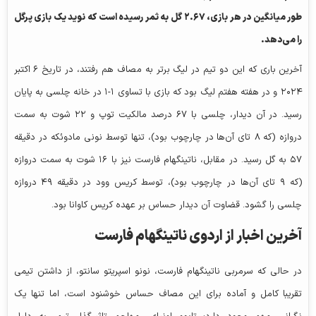
طور میانگین در هر بازی،
۲.۶۷
گل به ثمر رسیده است که نوید یک بازی پرگل
را می‌دهد.
آخرین باری که این دو تیم در لیگ برتر به مصاف هم رفتند، در تاریخ ۶ اکتبر
۲۰۲۴ و در هفته هفتم لیگ بود که بازی با تساوی ۱-۱ در خانه چلسی به پایان
رسید. در آن دیدار، چلسی با ۶۷ درصد مالکیت توپ و ۲۲ شوت به سمت
دروازه (که ۸ تای آن‌ها در چارچوب بود)، تنها توسط نونی مادوئکه در دقیقه
۵۷ به گل رسید. در مقابل، ناتینگهام فارست نیز با ۱۶ شوت به سمت دروازه
(که ۹ تای آن‌ها در چارچوب بود)، توسط کریس وود در دقیقه ۴۹ دروازه
چلسی را گشود. قضاوت آن دیدار حساس بر عهده کریس کاوانا بود.
آخرین اخبار از اردوی ناتینگهام فارست
در حالی که سرمربی ناتینگهام فارست، نونو اسپریتو سانتو، از داشتن تیمی
تقریبا کامل و آماده برای این مصاف حساس خوشنود است، اما تنها یک