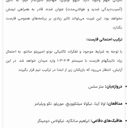
نگرانی مهم وجود دارد: تایوو اونیای، مهاجم تاثیرگذار تیم، به دلیل
(آسیب‌دیدگی شدید و طولانی‌مدت) عنوان شده، قادر به همراهی تیمش
نخواهد بود. این غیبت می‌تواند تاثیر زیادی بر برنامه‌های هجومی فارست
بگذارد.
ترکیب احتمالی فارست:
با توجه به شرایط موجود و تفکرات تاکتیکی نونو اسپریتو سانتو، به احتمال
زیاد ناتینگهام فارست با سیستم ۴-۲-۳-۱ وارد میدان خواهد شد. در این
آرایش، انتظار می‌رود که بازیکنان زیر از ابتدا در ترکیب تیم قرار بگیرند:
دروازه‌بان:
متز سلس
مدافعان:
اولا آینا، نیکولا میلنکوویچ، موریلو، نکو ویلیامز
هافبک‌های دفاعی:
ابراهیم سانگاره، نیکولاس دومینگز