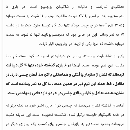
عملکردی قدرتمند و باثبات از شاگردان پوچتینو است. در بازی با
منچستریونایتد، چلسی با ۴۷ درصد مالکیت توپ و ۱۱ شوت به سمت دروازه
(که ۳ تای آن‌ها در چارچوب بود)، تنها یک گل توسط مارک کوکوریا در دقیقه
۷۱ به ثمر رساند. این در حالی بود که منچستریونایتد تنها ۵ شوت به سمت
دروازه داشت که تنها یکی از آن‌ها در چارچوب قرار گرفت.
یکی از نقاط قوت برجسته چلسی در دیدارهای اخیر، عملکرد مستحکم خط
دفاعی این تیم بوده است.
آن‌ها در
۶
بازی گذشته خود، تنها
۴
گل دریافت
کرده‌اند که نشان از سازمان‌یافتگی و هماهنگی بالای مدافعان چلسی دارد. در
مقابل، خط حمله این تیم نیز در همین مدت،
۱۰
گل به ثمر رسانده است که
نشان‌دهنده تعادل و کارایی بالای چلسی در هر دو فاز دفاعی و تهاجمی است.
آمارهای گذشته نشان می‌دهد که چلسی در ۳ بازی اخیر خود در لیگ برتر که
در خانه ناتینگهام فارست برگزار شده، شکست نخورده است. این سابقه مثبت
می‌تواند روحیه مضاعفی به بازیکنان چلسی برای کسب یک پیروزی دیگر در