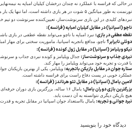
در حالی که فرانسه با عملکرد نه چندان درخشان کیلیان امباپه به نیمه‌نهایی
تورنمنت به طور میانگین ۵ شوت در هر بازی داشته است، اما تنها یک بار موفق به گلزنی شده است.
نبردهای کلیدی در این بازی سرنوشت‌ساز، تعیین‌کننده سرنوشت دو تیم خواهن
ناچو (اسپانیا) در مقابل کیلیان امباپه (فرانسه)
:
نقطه عطفی در بازی
:
نبرد امباپه با ناچو می‌تواند نقطه عطفی در بازی باش
دوئلی نابرابر؟
ناچو، مدافع باتجربه اسپانیا، ماموریت سختی برای مهار امب
نیکو ویلیامز (اسپانیا) در مقابل ژول کونده (فرانسه)
:
نبردی جذاب و سرنوشت‌ساز
:
جدال ویلیامز و کونده نبردی جذاب و سرنوشت‌س
با قدرت و تجربه خود می‌تواند ویلیامز را مهار کند.
ستاره جوان در مقابل بازیکن باتجربه
:
عملکرد خوبی در پست دفاع راست برای فرانسه داشته است.
لامین یامال (اسپانیا) در مقابل تئو هرناندز (فرانسه)
:
بزرگترین بازی دوران یامال
:
هیچ بازیکن دیگری نتوانسته به آن دست یابد.
نبرد جوانی و تجربه
:
یامال بااستعداد جوان اسپانیا در مقابل تجربه و قدرت هر
دیدگاه خود را بنویسید