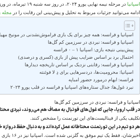
اسپانیا
در مرحله نیمه نهایی یورو ۲۰۲۴، در روز سه شنبه ۱۹ تیرماه، در ورزشگاه آلیانتس آرنا مونیخ به مصاف
ادامه می‌توانید جزئیات مربوط به تحلیل و پیش‌بینی این رقابت را در
مجله ب
اسپانیا و فرانسه: همه چیز برای یک بازی فراموش‌نشدنی در مونیخ مه
اسپانیا و فرانسه: نبردی در سرزمین کم‌ گل‌ها
پیش‌بینی نتیجه بازی: اسپانیا ۱ – ۰ فرانسه
احتمال برد بر اساس ضرایب پیش از بازی (کسری و درصدی)
اسپانیا و فرانسه: رقابتی نزدیک بر اساس تاریخچه دیدارها
اسپانیا: محرومیت‌ها، دردسرهایی برای دِ لا فوئنته
فرانسه: ابهام درمورد حضور امباپه
نبرد غول‌ها: جدال ستاره‌های اسپانیا و فرانسه در قلب یورو ۲۰۲۴
اسپانیا و فرانسه: نبردی در سرزمین کم‌ گل‌ها
در قلب اروپا، جایی که غول‌های فوتبال به مصاف هم می‌روند، نبردی محت
تکلیف یکی از فینالیست‌های این تورنمنت را مشخص کنند.
هر دو تیم در این تورنمنت محتاطانه عمل کرده‌اند و به دنبال حفظ دروازه خو
اخیرشان، فقط یک تیم موفق به گلزنی شده است. اسپانیا نیز در ۱۶ بازی از ۱۷ بازی اخیر خود، بیشتر از یک گل دریافت نکرده است.