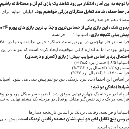
با توجه به این آمار، انتظار می‌رود شاهد یک بازی کم‌گل و محتاطانه باشیم.
در خط حمله، شاهد تقابل ستارگان بزرگی خواهیم بود.
کیلیان امباپه برای ف
مصاف هم خواهند رفت.
بدون شک، این بازی یکی از حساس‌ترین و جذاب‌ترین بازی‌های یورو ۲۰۲۴ خواهد بود.
پیش‌بینی نتیجه
بازی
:
اسپانیا ۱ – ۰ فرانسه
موفق نبوده، اما به اندازه کافی موقعیت ایجاد کرده است که بتواند در این 
احتمال برد بر اساس ضرایب پیش از بازی (کسری و درصدی)
اسپانیا ۸/۵ (احتمال برد ۳۸.۵%)
مساوی: ۱/۲ (احتمال برد ۳۳.۳%)
فرانسه: ۱۰/۱۷ (احتمال برد ۳۷%)
بر اساس این احتمالات، نبرد نزدیکی بین دو تیم پیش بینی می شود. اسپانی
شرایط آمادگی دو تیم
:
اسپانیا در مرحله یک چهارم نهایی موفق شد با ضربه سر میکل مرینو در وقت‌های اضافه
فرانسه در یک بازی نفس‌گیر مقابل پرتغال در مرحله یک هشتم نهایی به تسا
اسپانیا و فرانسه: رقابتی نزدیک بر اساس تاریخچه دیدارها
بررسی پنج تقابل اخیر دو تیم، نشان دهنده رقابتی نزدیک است.
دست آورده است.