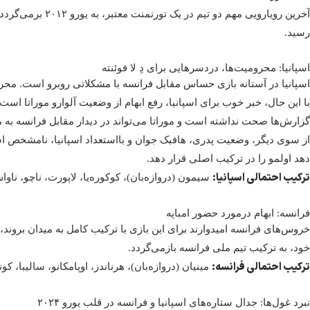
رسید.
اسپانیا: محرومیت‌ها، دردسرهایی برای دِ لا فوئنته
اسپانیا در آستانه بازی حساس مقابل فرانسه با مشکلاتی روبرو است. محروم
با این حال، خبر خوب برای اسپانیا، رفع ابهام از وضعیت آلوارو موراتا ا
گزارش‌ها صحت نداشته است و موراتا می‌تواند در دیدار مقابل فرانسه به م
از سوی دیگر، وضعیت پدری، هافبک جوان و بااستعداد اسپانیا، نامشخص اس
دهد اولمو را در ترکیب اصلی قرار دهد.
ترکیب احتمالی اسپانیا
:
سیمون (دروازه‌بان)، کوکوره‌یا، لاپورت، ناچو، ناواس
فرانسه: ابهام درمورد حضور امباپه
خروس‌های فرانسه امیدوارند برای این بازی با ترکیب کامل به میدان بروند، 
خود، به ترکیب تیم ملی فرانسه بازمی‌گردد.
ترکیب احتمالی فرانسه
:
مینیان (دروازه‌بان)، هرناندز، اوپامکانو، سالیبا، کو
نبرد غول‌ها: جدال ستاره‌های اسپانیا و فرانسه در قلب یورو ۲۰۲۴