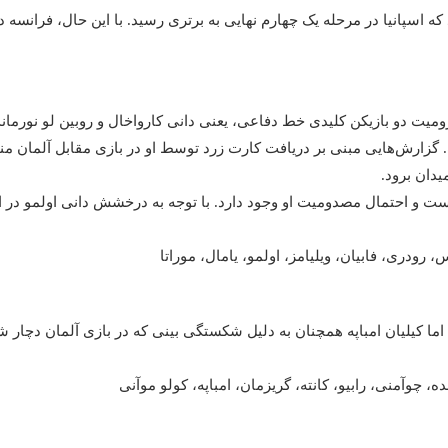
یت دو بازیکن کلیدی خط دفاعی، یعنی دانی کارواخال و روبین لو نورماند،
ست. گزارش‌هایی مبنی بر دریافت کارت زرد توسط او در بازی مقابل آلمان 
یدان برود.
ت و احتمال مصدومیت او وجود دارد. با توجه به درخشش دانی اولمو در ا
، رودری، فابیان، ویلیامز، اولمو، یامال، موراتا
اما کیلیان امباپه همچنان به دلیل شکستگی بینی که در بازی آلمان دچار شد
نده، چوآمنی، رابیو، کانته، گریزمان، امباپه، کولو موآنی