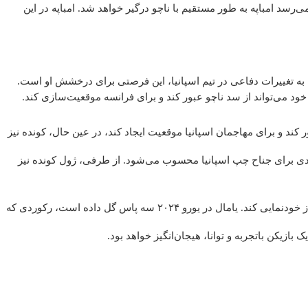
ی‌رسد امباپه به طور مستقیم با ناچو درگیر خواهد شد. امباپه در این
وجه به تغییرات دفاعی در تیم اسپانیا، این فرصتی برای درخشش او است.
خود می‌تواند از سد ناچو عبور کند و برای فرانسه موقعیت‌سازی کند.
کند و برای مهاجمان اسپانیا موقعیت ایجاد کند، در عین حال، کونده نیز
نگین ۲.۵ دریبل و ۲.۳ پاس کلیدی در هر بازی، خطری جدی برای جناح چپ اسپانیا محسوب می‌شود. از طرفی، ژول کونده نیز
یامال ۱۶ ساله، بزرگترین بازی دوران حرفه‌ای خود را تا به امروز تجربه خواهد کرد. او مشتاق است تا در مقابل تئو هرناندز خودنمایی کند. یامال در یورو ۲۰۲۴ سه پاس گل داده است، رکوردی که
بازیکن باتجربه و توانا، هیجان‌انگیز خواهد بود.