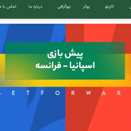
کازینو
پوکر
بیوگرافی
درباره ما
تماس با م