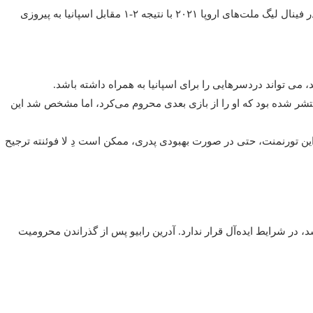
آخرین رویارویی مهم دو تیم در یک تورنمنت معتبر، به یورو ۲۰۱۲ برمی‌گردد که اسپانیا در مرحله یک چهارم نهایی به برتری رسید. با این حال، فرانسه در فینال لیگ ملت‌های اروپا ۲۰۲۱ با نتیجه ۲-۱ مقابل اسپانیا به پیروزی
 می تواند دردسرهایی را برای اسپانیا به همراه داشته باشد.
منتشر شده بود که او را از بازی بعدی محروم می‌کرد، اما مشخص شد این
ین تورنمنت، حتی در صورت بهبودی پدری، ممکن است دِ لا فوئنته ترجیح
، در شرایط ایده‌آل قرار ندارد. آدرین رابیو پس از گذراندن محرومیت